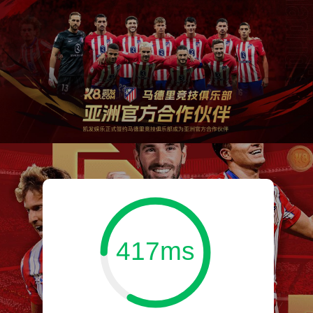
417ms