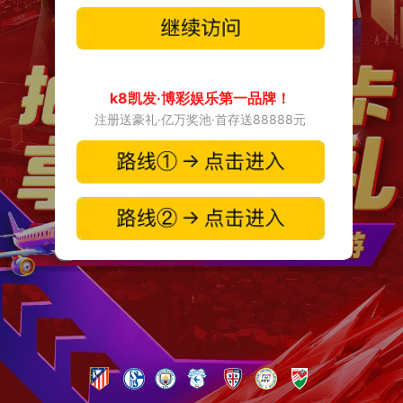
k8凯发·博彩娱乐第一品牌！
注册送豪礼·亿万奖池·首存送88888元